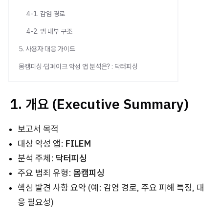
4-1. 감염 경로
4-2. 앱 내부 구조
5. 사용자 대응 가이드
몸캠피싱·딥페이크 악성 앱 분석은? : 닥터피싱
1.
개요 (Executive Summary)
보고서 목적
대상 악성 앱:
FILEM
분석 주체:
닥터피싱
주요 범죄 유형:
몸캠피싱
핵심 발견 사항 요약 (예: 감염 경로, 주요 피해 특징, 대
응 필요성)