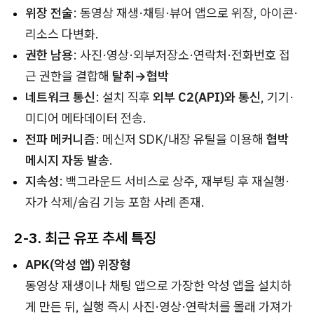
위장 전술
: 동영상 재생·채팅·뷰어 앱으로 위장, 아이콘·
리소스 다변화.
권한 남용
: 사진·영상·외부저장소·연락처·전화번호 접
근 권한을 결합해
탈취→협박
네트워크 통신
: 설치 직후
외부 C2(API)와 통신
, 기기·
미디어 메타데이터 전송.
전파 메커니즘
: 메신저 SDK/내장 유틸을 이용해
협박
메시지 자동 발송
.
지속성
: 백그라운드 서비스로 상주, 재부팅 후 재실행·
자가 삭제/숨김 기능 포함 사례 존재.
2-3. 최근 유포 추세 특징
APK(악성 앱) 위장형
동영상 재생이나 채팅 앱으로 가장한 악성 앱을 설치하
게 만든 뒤, 실행 즉시 사진·영상·연락처를 몰래 가져가