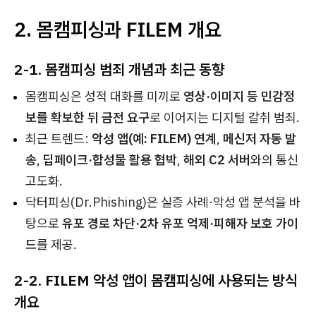
2. 몸캠피싱과 FILEM 개요
2-1. 몸캠피싱 범죄 개념과 최근 동향
몸캠피싱은 성적 대화를 미끼로
영상·이미지 등 민감정
보를 확보한 뒤 금전 요구
로 이어지는 디지털 갈취 범죄.
최근 트렌드:
악성 앱(예: FILEM) 연계
,
메신저 자동 발
송
,
딥페이크·합성물 활용 협박
,
해외 C2 서버
와의 통신
고도화.
닥터피싱(Dr.Phishing)은 실증 사례·악성 앱 분석을 바
탕으로
유포 경로 차단·2차 유포 억제·피해자 보호 가이
드
를 제공.
2-2. FILEM 악성 앱이 몸캠피싱에 사용되는 방식
개요