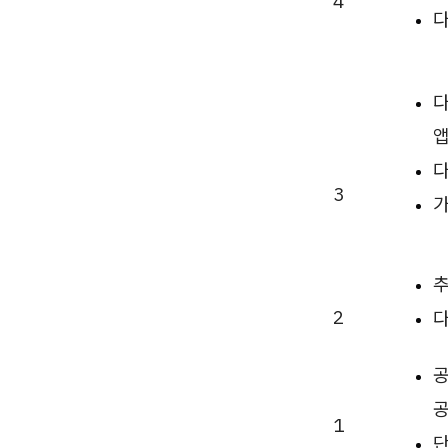
4
다
다
앱
다
3
가
추
2
다
공
공
1
단