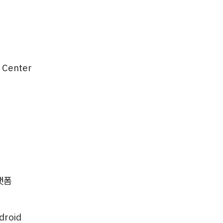
 Center
랫폼
droid