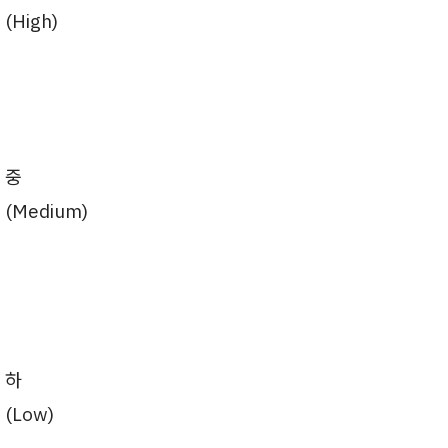
(High)
중
(Medium)
하
(Low)