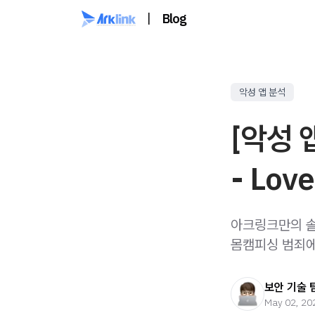
|
Blog
악성 앱 분석
[악성 
- Lov
아크링크만의 솔루
몸캠피싱 범죄에
보안 기술 
May 02, 20