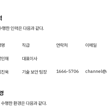
력
수행한 인력은 다음과 같다.
성명
직급
연락처
이메일
박민재
대표이사
1666-5706
channel@a
김진욱
기술 보안 팀장
경
 수행한 환경은 다음과 같다.