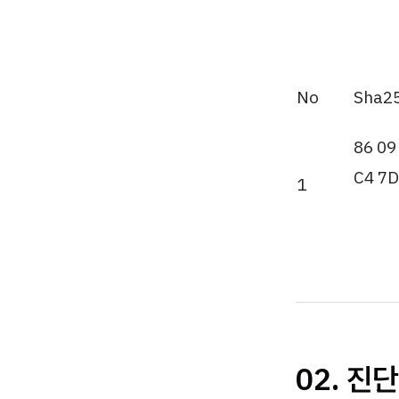
No
Sha2
86 09
C4 7D
1
02. 진