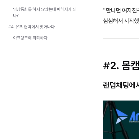
영상통화를 하지 않았는데 피해자가 되
“만나던 여자친
다?
심심해서 시작했
#4. 유포 협박에서 벗어나다
아크링크에 의뢰하다
#2. 몸
랜덤채팅에서